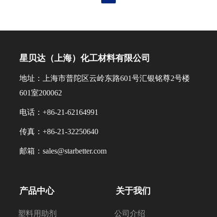
（实测热变形温度↑23℃-30℃！）
方案，成功开发出低气味相容剂、除
展方向。
- 塑料加工“隐形助手”硅酮粉、低气味
味母粒等产品，可彻底解决改性塑料
阻燃剂和增韧剂……性能升级，成本
气味大和VOC高等问题，广泛应用于
却更友好 - 零碳环保新品首曝光！绿
家电、汽车中，创造更加环保、健
色转型，我们玩真的 ✅ 面对面技术
星贝达（上海）化工材料有限公司
康、舒适的生活，引领汽车与家电环
唠嗑： 研发工程师现场坐镇，聊配
保新风尚。 此次联合参展的还有
方痛点、工艺优化，甚至定制你的专
地址：上海市普陀区云岭东路601号汇银铭尊2号楼
PMC公司。皮姆斯集团是一家多元
属解决方案！ ✅ 行业干货白嫖： 最
601室200062
化、全球化的化学品公司，此次展出
新《高分子材料趋势报告》、实战案
爽滑剂和有机金属化合物产品。
电话：+86-21-62164991
例合集……扫“星贝达化工”微信公众
PMC...
号的码就能带回家！ 🌟 关于星贝...
传真：+86-21-32250640
邮箱：sales@starbetter.com
产品中心
关于我们
塑料用助剂
公司介绍