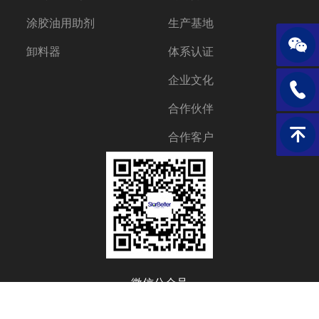
涂胶油用助剂
生产基地
卸料器
体系认证
企业文化
+86-2
合作伙伴
返回顶
合作客户
微信公众号