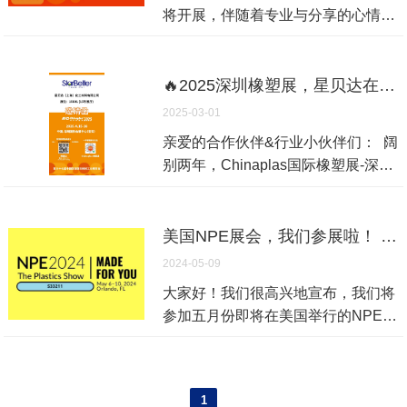
将开展，伴随着专业与分享的心情，
星贝达化工也将为这盛况添砖加瓦；
值此橡塑展即将到来之际，我们诚挚
邀请您于2026年4月21日-24日莅临
🔥2025深圳橡塑展，星贝达在15K41等你！一起聊聊材料的“黑科技”
星贝达化工展位8.2F38参观指导！
2025-03-01
星贝达化工成立于1995年，专业从
亲爱的合作伙伴&行业小伙伴们： 阔
事塑料添加剂的研发、生产和销售，
别两年，Chinaplas国际橡塑展-深圳
今年已经是第31个年头。截至今年，
展区又来啦！自2010年首次参展以
星贝达化工已经参展16年了，挑战与
来，星贝达化工每年都在这里与全球
机遇并存，发展与创新并举，星贝达
伙伴“碰头”，今年也不例外——2025
美国NPE展会，我们参展啦！ S33211，不见不散！
致力于为客户提供发展的助力和满意
年4月15日-2025年4月18日，深圳国
2024-05-09
的服务，因此得到了国内外客户的一
际会展中心，我们的展位号：
致好评！ 今年，我们将如约与您在
大家好！我们很高兴地宣布，我们将
15K41！诚邀新老朋友来星贝达化工
4.21-4.24日相聚于Chinaplas上海展
参加五月份即将在美国举行的NPE国
坐坐，看看我们又捣鼓出了哪些新材
会。此次展出亮点为：安徽星贝达工
际塑料展览会！作为全球领先的塑料
料“神器”~ ✨ 来15K41展位，你能收
厂的低气味解决方案！星贝达化工从
加工技术和解决方案提供商，我们将
获什么？ ✅ 硬核产品体验： - 让尼
事高端助剂开发31年了，致力于提供
展示最新的产品和技术，与行业领袖
龙不怕高温的“AUSINYL DN成核剂”
1
汽车与家电低气味、低VOC专业解决
和专家分享经验，共同探讨未来的发