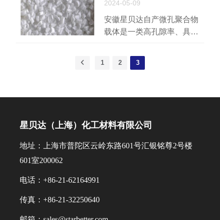
材料。因此需要加入相容
2024-05-09
剂，使原本不相容的聚合物
安徽星贝达自产微孔聚合物
形成具有任一组分都不具备
载体是一类高孔隙率、具有
的独特性质的共混物。相容
三维网络状通孔结构的新型
剂可以降低不同材料之间的
高分子材料，具有优异的吸
界面张力，提高共混物种分
1
2
3
附、过滤和负载性能。利用
散相和连续相之间的界面粘
其毛细管自吸附作用，微孔
接力。迄今为止，由于廉
聚合物载体与液体助剂通过
价、高活性和良好的加工
简单的共混吸附，即可得到
性，马来酸酐接枝聚丙烯
表面干爽、可自由流动的胶
（MAH-g-PP）是最重要的
星贝达（上海）化工材料有限公司
囊状母粒。
功能化聚丙烯。它在聚合物
地址：上海市普陀区云岭东路601号汇银铭尊2号楼
共混物、PP/无机填料、
PP/有机纤维、复合增强材
601室200062
料等方面有着广泛的应用。
电话：+86-21-62164991
传真：+86-21-32250640
邮箱：sales@starbetter.com