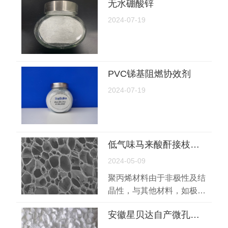
无水硼酸锌
2024-07-19
PVC锑基阻燃协效剂
2024-07-19
低气味马来酸酐接枝聚丙烯相容剂ST-13LO
2024-05-09
聚丙烯材料由于非极性及结
晶性，与其他材料，如极性
聚合物、无机填料等相容性
安徽星贝达自产微孔聚合物载体
很差，无法制备有用的共混